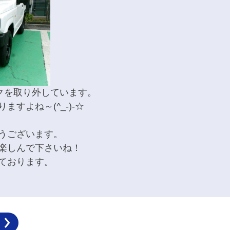
クを取り外しています。
すよね～(^_-)-☆
うございます。
楽しんで下さいね！
ております。