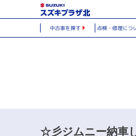
Skip
to
content
中古車を探す
点検・修理につ
☆彡ジムニー納車