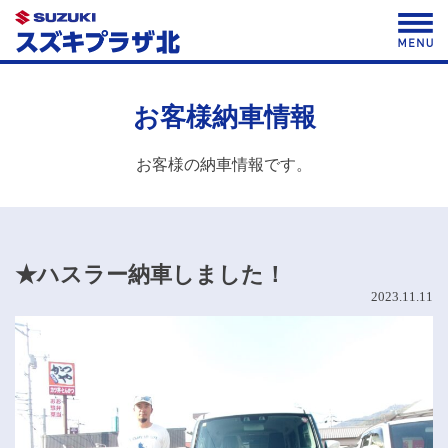
Skip
to
content
お客様納車情報
お客様の納車情報です。
★ハスラー納車しました！
2023.11.11