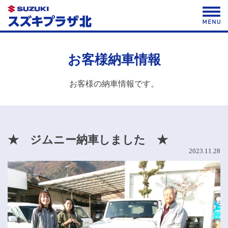
Skip
to
content
お客様納車情報
お客様の納車情報です。
★ ジムニー納車しました ★
2023.11.28